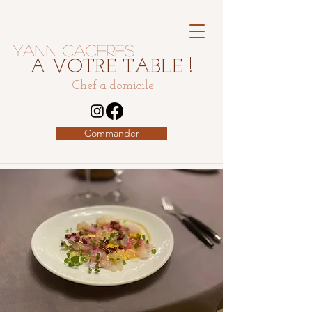
Yann Caceres
A VOTRE TABLE !
Chef a domicile
Commander