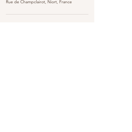
Rue de Champclairot, Niort, France
Abonnez-vous à notre newsletter
S'abonner
Mentions légales
Politique en matière de cookies
Politique de confidentialité
Conditions générales de ventes
© 2035 par Thym. Propulsé et sécurisé par
Wix