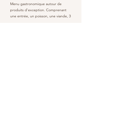
Menu gastronomique autour de
produits d'exception. Comprenant
une entrée, un poisson, une viande, 3
fromages et un dessert. (Prix par
personne)
Abonnez-vous à notre newsletter
S'abonner
Mentions légales
Politique en matière de cookies
Politique de confidentialité
Conditions générales de ventes
© 2035 par Thym. Propulsé et sécurisé par