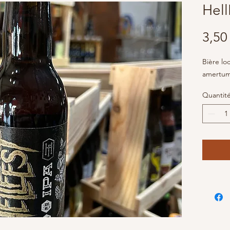
Hell
3,50
Bière lo
amertum
Quantit