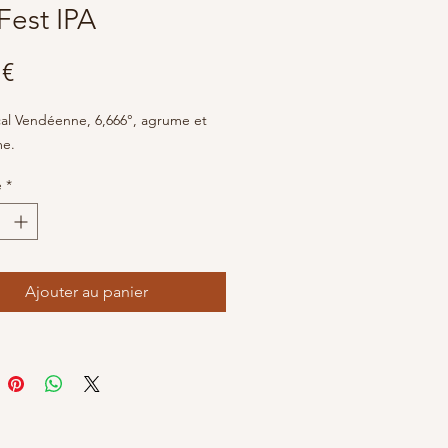
Fest IPA
Prix
 €
cal Vendéenne, 6,666°, agrume et
e.
é
*
Ajouter au panier