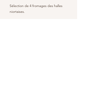
Sélection de 4 fromages des halles
niortaises.
Abonnez-vous à notre newsletter
S'abonner
Mentions légales
Politique en matière de cookies
Politique de confidentialité
Conditions générales de ventes
© 2035 par Thym. Propulsé et sécurisé par