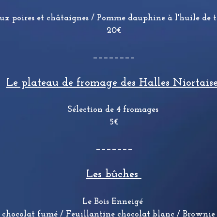
 poires et châtaignes / Pomme dauphine à l'huile de tru
20€
________
Le plateau de fromage des Halles Niortaise
Sélection de 4 fromages
5€
_______
Les bûches
Le Bois Enneigé
chocolat fumé / Feuillantine chocolat blanc / Brownie