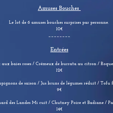
Amuses Bouches
Le lot de 6 amuses bouches surprises par personne.
10€
​________
Entrées
ux baies roses / Crémeux de burrata au citron / Roquet
12€
ignons de saison / Jus bruns de légumes réduit / Tofu 
9€
nard des Landes Mi cuit / Chutney Poire et Badiane / P
14€