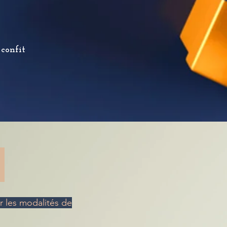
 confit
!
ur les modalités de