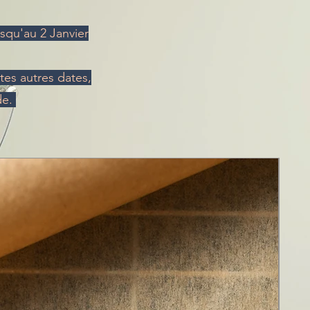
squ'au 2 Janvier
tes autres dates,
de.