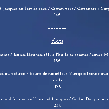
t Jacques au lait de coco / Citron vert / Coriandre / C
14€
_______
Plats
amme / Jeunes légumes rôti à l'huile de sésame ​/ sauce Mo
15€
d au potiron / Eclats de noisettes / Vierge citronné aux 
truite
19€
anard à la sauce Hoisin et fois gras / Gratin Dauphinoi
23€