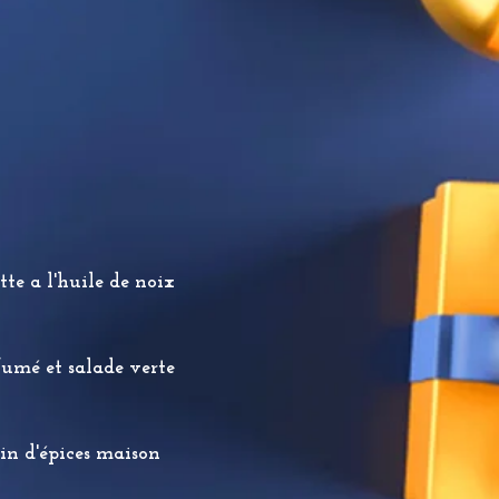
te a l'huile de noix
fumé et salade verte
ain d'épices maison