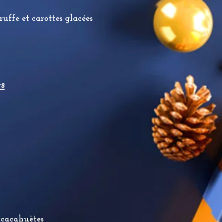
ffe et carottes glacées
s
 cacahuètes