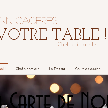
nn Caceres
VOTRE TABLE !
Chef a domicile
el !
Chef a domicile
Le Traiteur
Cours de cuisine
a Carte de N