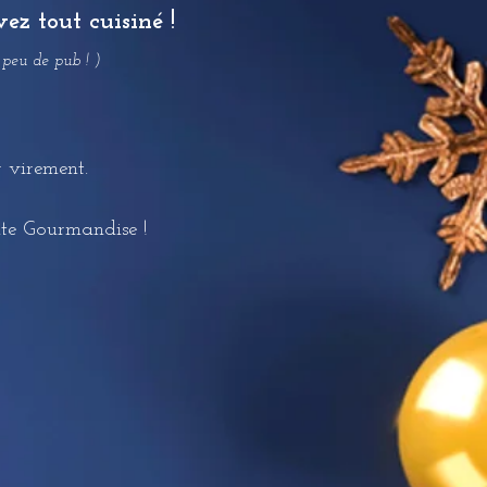
ez tout cuisiné !
 peu de pub ! )
r virement.
ute Gourmandise !