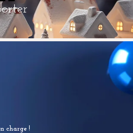
porter
en charge !