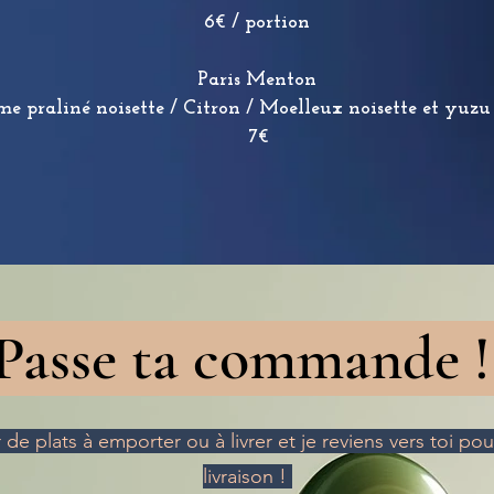
6€ / portion
Paris Menton
e praliné noisette / Citron / Moelleux noisette et yuzu
7€
Passe ta commande 
 de plats à emporter ou à livrer et je reviens vers toi po
livraison !